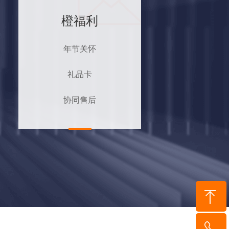
橙福利
年节关怀
礼品卡
协同售后
到顶部