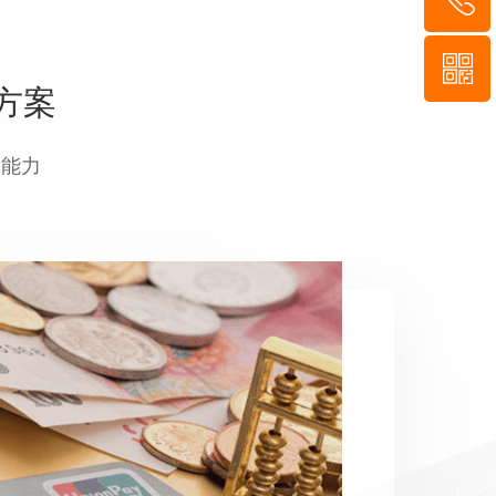
55-8952-5
方案
929
信二维码
的能力
1000+权益产
装、活动奖品即