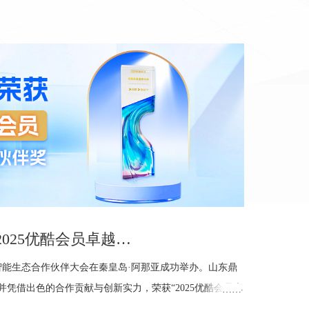
捷报 | 鼎信数字荣膺2025优酷会员卓越贡献合作伙伴奖
优酷智能生态合作伙伴大会在秦皇岛·阿那亚成功举办。山东鼎
凭借出色的合作贡献与创新实力，荣获“2025优酷会员卓