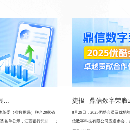
携手江银，智创典范 | 热烈祝贺江西银行荣获“数据要素×”大赛省赛一等奖！
革委（省数据局）联合20家省
8月29日，2025优酷会员及
赛获奖名单公示，江西银行凭借《数
信数字科技有限公司应邀参会，并
径》项目，荣获大赛商贸物流赛道
越贡献合作伙伴”奖。