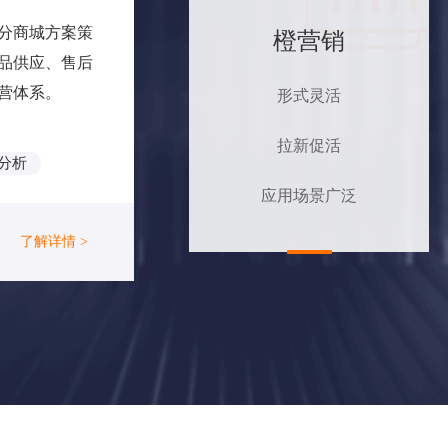
分商城方案策
橙营销
品供应、售后
营体系。
形式灵活
拉新促活
分析
应用场景广泛
了解详情 >